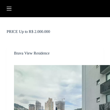
P
u
l
a
r
p
a
PRICE
Up to R$ 2.000.000
r
a
o
c
o
Brava View Residence
n
t
e
ú
d
o