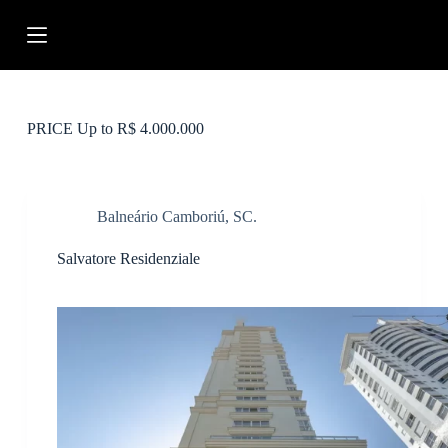
P
u
l
a
r
p
a
PRICE
Up to R$ 4.000.000
r
a
o
c
o
Balneário Camboriú, SC.
n
t
Salvatore Residenziale
e
ú
d
o