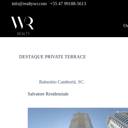
info@realtywr.com
+55 47 99188-5613
P
u
l
a
Ou
r
p
a
r
a
o
c
DESTAQUE
PRIVATE TERRACE
o
n
t
e
Balneário Camboriú, SC.
ú
d
o
Salvatore Residenziale